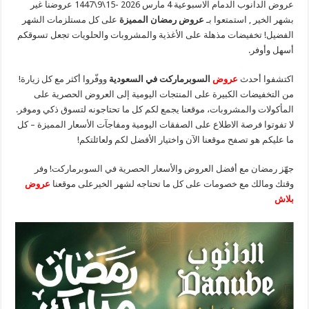
عروض الدانوب الدمام الاسبوعية 4 مارس 2026 -15\9\1447 عروضنا غير
بشهر الخير , استمتعوا بـ
عروض رمضان المميزة
على كل مستلزمات الشهر
الفضيل! تخفيضات مذهلة على الأغذية والمشروبات والحلويات تجعل تسوقكم
أسهل وأوفر.
اكتشفوا أحدث
عروض
السوبرماركت في السعودية
ووفّروا أكثر مع كل زيارة!
من التخفيضات الكبيرة على المنتجات اليومية إلى العروض الحصرية على
المأكولات والمشروبات، موقعنا يجمع لكم كل ما تحتاجونه لتسوق ذكي وموفر.
لا تفوتوا فرصة الاطلاع على الصفقات اليومية ومفاجآت الأسعار المميزة – كل
ما عليكم هو تصفح موقعنا الآن واختيار الأفضل لكم ولعائلتكم!
جهّز رمضان مع أفضل العروض والأسعار الحصرية في السوبرماركت! وفر
وقتك ومالك مع خصومات على كل ما تحتاجه لشهر الخيرعلى موقعنا
عروض
بلاش