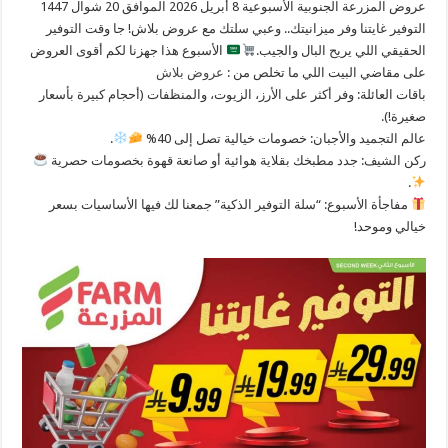
عروض المزرعة الجنوبية الأسبوعية 8 أبريل 2026 الموافق 20 شوال 1447
التوفير غايتنا وفر ميزانيتك.. وعبي سلتك مع عروض بلاش! جا وقت التوفير
الحقيقي اللي يريح البال والجيب.
الأسبوع هذا جهزنا لكم أقوى العروض
على مقاضي البيت اللي ما تخلص من :
عروض بلاش
​باقات العائلة: وفر أكثر على الأرز، الزيوت، والمنظفات (أحجام كبيرة بأسعار
صغيرة!).
​عالم التجميد والأجبان: خصومات خيالية تصل إلى 40%
.
​ركن الشيف: جدد مطبخك بقلاية هوائية أو صانعة قهوة بخصومات حصرية
.
مفاجأة الأسبوع: “سلة التوفير الذكية” جمعنا لك فيها الأساسيات بسعر
خيالي وموحد!