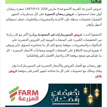
معنا
عروض المزرعة الغربية الاسبوعية 4 مارس 2026 -15\9\1447 سفرة رمضان
أوفر معنا, استمتعوا بـ
عروض رمضان المميزة
على كل مستلزمات الشهر
الفضيل! تخفيضات مذهلة على الأغذية والمشروبات والحلويات تجعل تسوقكم
أسهل وأوفر.
اكتشفوا أحدث
عروض
السوبرماركت في السعودية
ووفّروا أكثر مع كل زيارة!
من التخفيضات الكبيرة على المنتجات اليومية إلى العروض الحصرية على
المأكولات والمشروبات، موقعنا يجمع لكم كل ما تحتاجونه لتسوق ذكي وموفر.
لا تفوتوا فرصة الاطلاع على الصفقات اليومية ومفاجآت الأسعار المميزة – كل
ما عليكم هو تصفح موقعنا الآن واختيار الأفضل لكم ولعائلتكم!
جهّز رمضان مع أفضل العروض والأسعار الحصرية في السوبرماركت! وفر
وقتك ومالك مع خصومات على كل ما تحتاجه لشهر الخيرعلى موقعنا
عروض
بلاش