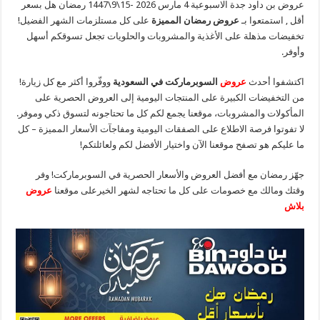
عروض بن داود جدة الاسبوعية 4 مارس 2026 -15\9\1447 رمضان هل بسعر
أقل , استمتعوا بـ
عروض رمضان المميزة
على كل مستلزمات الشهر الفضيل!
تخفيضات مذهلة على الأغذية والمشروبات والحلويات تجعل تسوقكم أسهل
وأوفر.
اكتشفوا أحدث
عروض
السوبرماركت في السعودية
ووفّروا أكثر مع كل زيارة!
من التخفيضات الكبيرة على المنتجات اليومية إلى العروض الحصرية على
المأكولات والمشروبات، موقعنا يجمع لكم كل ما تحتاجونه لتسوق ذكي وموفر.
لا تفوتوا فرصة الاطلاع على الصفقات اليومية ومفاجآت الأسعار المميزة – كل
ما عليكم هو تصفح موقعنا الآن واختيار الأفضل لكم ولعائلتكم!
جهّز رمضان مع أفضل العروض والأسعار الحصرية في السوبرماركت! وفر
وقتك ومالك مع خصومات على كل ما تحتاجه لشهر الخيرعلى موقعنا
عروض
بلاش