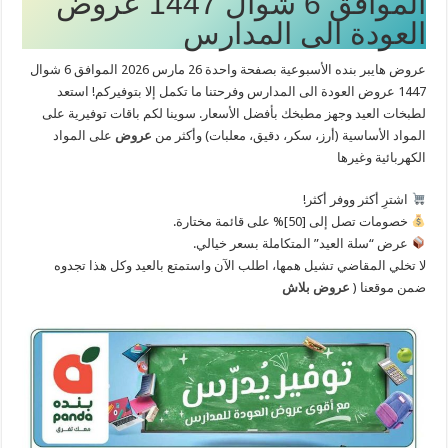
الموافق 6 شوال 1447 عروض
العودة الى المدارس
عروض هايبر بنده الأسبوعية بصفحة واحدة 26 مارس 2026 الموافق 6 شوال
1447 عروض العودة الى المدارس وفرحتنا ما تكمل إلا بتوفيركم! استعد
لطبخات العيد وجهز مطبخك بأفضل الأسعار. سوينا لكم باقات توفيرية على
المواد الأساسية (أرز، سكر، دقيق، معلبات) وأكثر من
عروض
على المواد
الكهربائية وغيرها
اشترِ أكثر ووفر أكثر!
خصومات تصل إلى [50]% على قائمة مختارة.
عرض “سلة العيد” المتكاملة بسعر خيالي.
​لا تخلي المقاضي تشيل همها، اطلب الآن واستمتع بالعيد وكل هذا تجدوه
ضمن موقعنا (
عروض بلاش