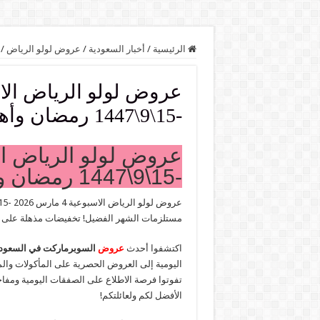
الرئيسية
/
أخبار السعودية
/
عروض لولو الرياض
/
-15\9\1447 رمضان وأهله
-15\9\1447 رمضان وأهله
عروض لولو الرياض الاسبوعية 4 مارس 2026 -15\9\1447 رمضان وأهله , استمتعوا بـ
مستلزمات الشهر الفضيل! تخفيضات مذهلة على ا
اكتشفوا أحدث
عروض
السوبرماركت في السعود
اليومية إلى العروض الحصرية على المأكولات والم
تفوتوا فرصة الاطلاع على الصفقات اليومية ومفاجآ
الأفضل لكم ولعائلتكم!