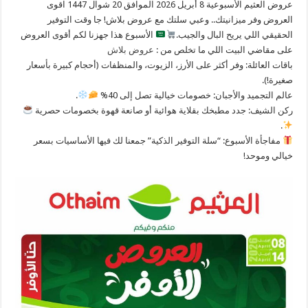
عروض العثيم الأسبوعية 8 أبريل 2026 الموافق 20 شوال 1447 اقوى
العروض وفر ميزانيتك.. وعبي سلتك مع عروض بلاش! جا وقت التوفير
الحقيقي اللي يريح البال والجيب.
الأسبوع هذا جهزنا لكم أقوى العروض
على مقاضي البيت اللي ما تخلص من :
عروض بلاش
​باقات العائلة: وفر أكثر على الأرز، الزيوت، والمنظفات (أحجام كبيرة بأسعار
صغيرة!).
​عالم التجميد والأجبان: خصومات خيالية تصل إلى 40%
.
​ركن الشيف: جدد مطبخك بقلاية هوائية أو صانعة قهوة بخصومات حصرية
.
مفاجأة الأسبوع: “سلة التوفير الذكية” جمعنا لك فيها الأساسيات بسعر
خيالي وموحد!