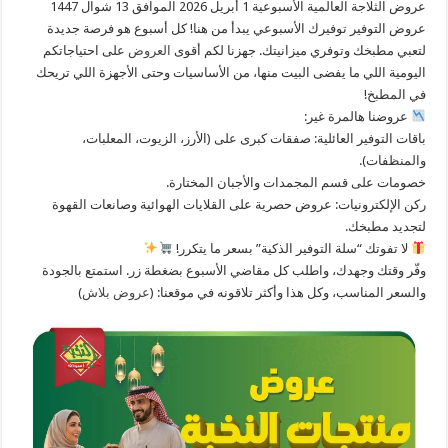
عروض الثلاجة العالمية الأسبوعية 1 أبريل 2026 الموافق 13 شوال 1447
عروض التوفير توفيرك الأسبوعي يبدأ من هنا! ​كل أسبوع هو فرصة جديدة
لتعبي مطبخك وتوفري ميزانيتك. جهزنا لكم أقوى
العروض
على احتياجاتكم
اليومية اللي ما يفضى البيت منها، من الأساسيات وحتى الأجهزة اللي تريحك
في المطبخ!
عروضنا هالمرة غير:
​باقات التوفير العائلية: صفقات كبرى على (الأرز، الزيوت، المعلبات،
والمنظفات).
​خصومات على قسم المجمدات والأجبان المختارة.
​ركن الإلكترونيات: عروض حصرية على القلايات الهوائية وصانعات القهوة
لتجديد مطبخك.
لا تفوتك “سلة التوفير الذكية” بسعر ما يتكرر!
​وفّر وقتك وجهدك، واطلب كل مقاضي الأسبوع بضغطة زر. استمتع بالجودة
والسعر المناسب، وكل هذا وأكثر تلاقونه في موقعنا: (
عروض بلاش
)