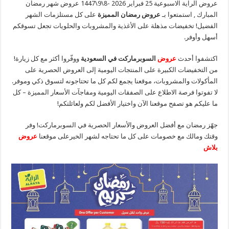
عروض الراية الاسبوعية 25 فبراير 2026 -8\9\1447 عروض شهر رمضان
المبارك , استمتعوا بـ
عروض رمضان المميزة
على كل مستلزمات الشهر
الفضيل! تخفيضات مذهلة على الأغذية والمشروبات والحلويات تجعل تسوقكم
أسهل وأوفر.
اكتشفوا أحدث
عروض
السوبرماركت في السعودية
ووفّروا أكثر مع كل زيارة!
من التخفيضات الكبيرة على المنتجات اليومية إلى العروض الحصرية على
المأكولات والمشروبات، موقعنا يجمع لكم كل ما تحتاجونه لتسوق ذكي وموفر.
لا تفوتوا فرصة الاطلاع على الصفقات اليومية ومفاجآت الأسعار المميزة – كل
ما عليكم هو تصفح موقعنا الآن واختيار الأفضل لكم ولعائلتكم!
جهّز رمضان مع أفضل العروض والأسعار الحصرية في السوبرماركت! وفر
وقتك ومالك مع خصومات على كل ما تحتاجه لشهر الخيرعلى موقعنا
عروض
بلاش