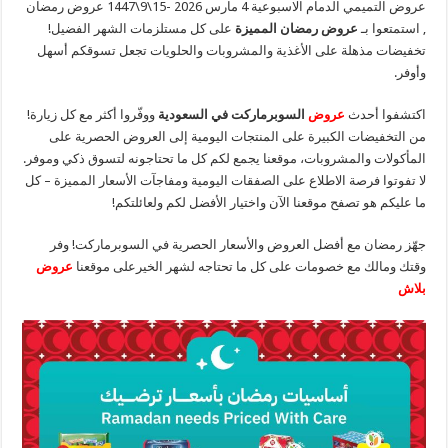
عروض التميمي الدمام الاسبوعية 4 مارس 2026 -15\9\1447 عروض رمضان
, استمتعوا بـ
عروض رمضان المميزة
على كل مستلزمات الشهر الفضيل!
تخفيضات مذهلة على الأغذية والمشروبات والحلويات تجعل تسوقكم أسهل
وأوفر.
اكتشفوا أحدث
عروض
السوبرماركت في السعودية
ووفّروا أكثر مع كل زيارة!
من التخفيضات الكبيرة على المنتجات اليومية إلى العروض الحصرية على
المأكولات والمشروبات، موقعنا يجمع لكم كل ما تحتاجونه لتسوق ذكي وموفر.
لا تفوتوا فرصة الاطلاع على الصفقات اليومية ومفاجآت الأسعار المميزة – كل
ما عليكم هو تصفح موقعنا الآن واختيار الأفضل لكم ولعائلتكم!
جهّز رمضان مع أفضل العروض والأسعار الحصرية في السوبرماركت! وفر
وقتك ومالك مع خصومات على كل ما تحتاجه لشهر الخيرعلى موقعنا
عروض
بلاش