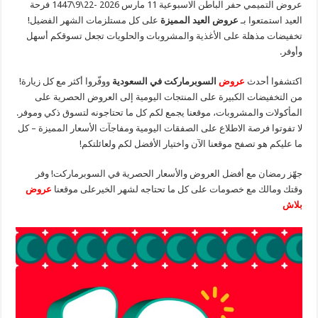
عروض التميمي حفر الباطن الاسبوعية 11 مارس 2026 -22\9\1447 فرحة
العيد استمتعوا بـ
عروض العيد المميزة
على كل مستلزمات الشهر الفضيل!
تخفيضات مذهلة على الأغذية والمشروبات والحلويات تجعل تسوقكم أسهل
وأوفر.
اكتشفوا أحدث
عروض
السوبرماركت في السعودية
ووفّروا أكثر مع كل زيارة!
من التخفيضات الكبيرة على المنتجات اليومية إلى العروض الحصرية على
المأكولات والمشروبات، موقعنا يجمع لكم كل ما تحتاجونه لتسوق ذكي وموفر.
لا تفوتوا فرصة الاطلاع على الصفقات اليومية ومفاجآت الأسعار المميزة – كل
ما عليكم هو تصفح موقعنا الآن واختيار الأفضل لكم ولعائلتكم!
جهّز رمضان مع أفضل العروض والأسعار الحصرية في السوبرماركت! وفر
وقتك ومالك مع خصومات على كل ما تحتاجه لشهر الخيرعلى موقعنا
عروض
بلاش